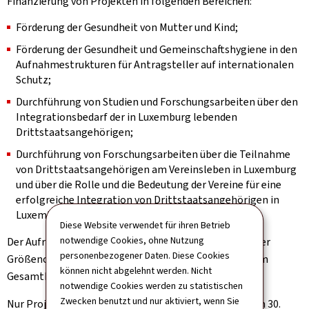
Finanzierung von Projekten in folgenden Bereichen:
Förderung der Gesundheit von Mutter und Kind;
Förderung der Gesundheit und Gemeinschaftshygiene in den
Aufnahmestrukturen für Antragsteller auf internationalen
Schutz;
Durchführung von Studien und Forschungsarbeiten über den
Integrationsbedarf der in Luxemburg lebenden
Drittstaatsangehörigen;
Durchführung von Forschungsarbeiten über die Teilnahme
von Drittstaatsangehörigen am Vereinsleben in Luxemburg
und über die Rolle und die Bedeutung der Vereine für eine
erfolgreiche Integration von Drittstaatsangehörigen in
Luxemburg.
Diese Website verwendet für ihren Betrieb
notwendige Cookies, ohne Nutzung
Der Aufruf sieht die Finanzierung von Projekten ab einer
personenbezogener Daten. Diese Cookies
Größenordnung von 50.000 € pro Projekt vor, mit einem
können nicht abgelehnt werden. Nicht
Gesamtbudget von 740.000 €.
notwendige Cookies werden zu statistischen
Zwecken benutzt und nur aktiviert, wenn Sie
Nur Projekte, die zwischen dem 1. Januar 2021 und dem 30.