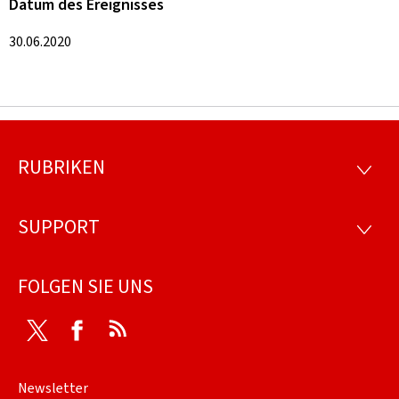
Datum des Ereignisses
30.06.2020
RUBRIKEN
Footer
RUBRI
SUPPORT
SUPP
FOLGEN SIE UNS
Twitter
Facebook
RSS
Newsletter