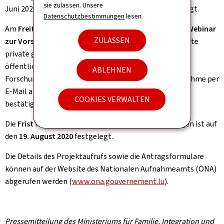
sie zulassen. Unsere
Juni 2022 umgesetzt werden, sind förderungsberechtigt.
Datenschutzbestimmungen
lesen.
Am
Freitag, den 17. Juli 2020 findet um 10.00 Uhr ein Webinar
ZULASSEN
zur Vorstellung des Projektaufrufes
statt. Interessierte
private gemeinnützige Organisationen und Vereine,
öffentliche Einrichtungen, Berufskammern sowie
ABLEHNEN
Forschungseinrichtungen werden gebeten, ihre Teilnahme per
E-Mail an
amif@ona.etat.lu
vor dem
15. Juli 2020
zu
COOKIES VERWALTEN
bestätigen.
Die
Frist
für die Einreichung von Projektförderanträgen ist auf
den
19. August 2020
festgelegt.
Die Details des Projektaufrufs sowie die Antragsformulare
können auf der Website des Nationalen Aufnahmeamts (ONA)
abgerufen werden (
www.ona.gouvernement.lu
).
Pressemitteilung des Ministeriums für Familie, Integration und