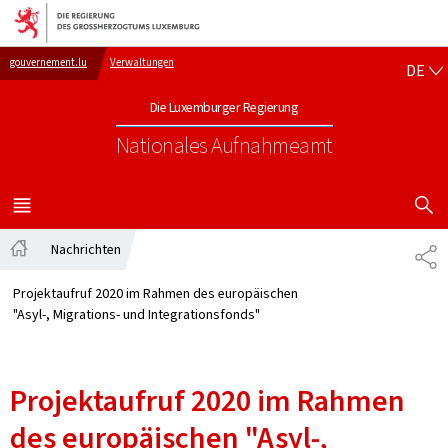
Zur Hauptnavigation
Zum Inhalt
DE
gouvernement.lu
Verwaltungen
DE
Die Luxemburger Regierung
Nationales Aufnahmeamt
SUCHFLED 
MENÜ
HAUPT-
Nachrichten
TE
Startseite
Projektaufruf 2020 im Rahmen des europäischen
"Asyl-, Migrations- und Integrationsfonds"
Projektaufruf 2020 im Rahmen
des europäischen "Asyl-,