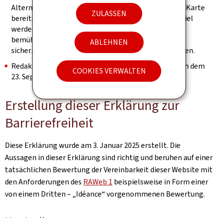
Alternative auf der Seite vorhanden ist, um die in der Karte
ZULASSEN
bereitgestellten Information abzurufen (zum Beispiel
werden die Adressen in Worten ausgeschrieben). Wir
bemühen uns, sie identifizierbar zu halten und
ABLEHNEN
sicherzustellen, dass sie keine Tastaturfalle darstellen.
Redaktioneller Inhalt, der als archiviert gilt (der nach dem
COOKIES VERWALTEN
23. September 2019 nicht mehr geändert wurde).
Erstellung dieser Erklärung zur
Barrierefreiheit
Diese Erklärung wurde am
3. Januar 2025
erstellt. Die
Aussagen in dieser Erklärung sind richtig und beruhen auf einer
tatsächlichen Bewertung der Vereinbarkeit dieser Website mit
den Anforderungen des
RAWeb 1
beispielsweise in Form einer
von einem Dritten – „Idéance“ vorgenommenen Bewertung.