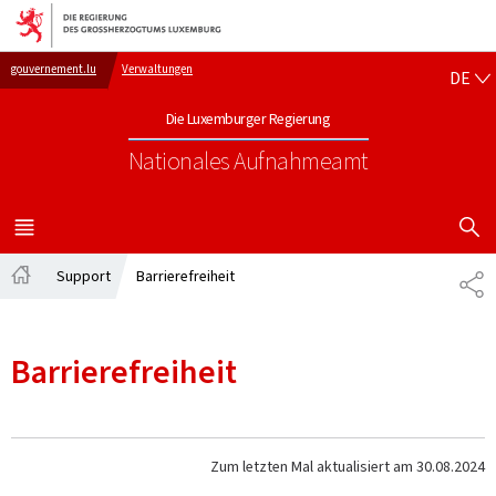
Zur Hauptnavigation
Zum Inhalt
DE
gouvernement.lu
Verwaltungen
DE
Die Luxemburger Regierung
Nationales Aufnahmeamt
SUCHFLED 
MENÜ
HAUPT-
Support
Barrierefreiheit
TE
Startseite
Barrierefreiheit
Zum letzten Mal aktualisiert am
30.08.2024