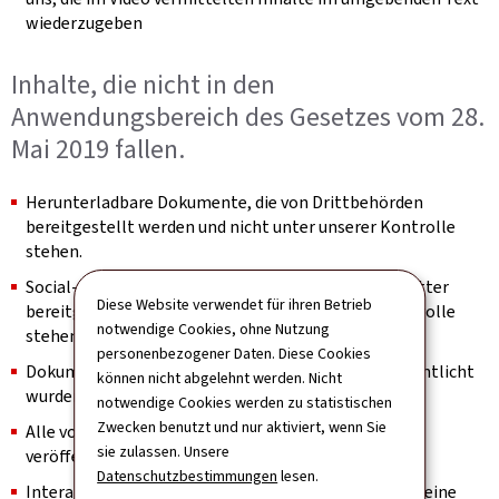
wiederzugeben
Inhalte, die nicht in den
Anwendungsbereich des Gesetzes vom 28.
Mai 2019 fallen.
Herunterladbare Dokumente, die von Drittbehörden
bereitgestellt werden und nicht unter unserer Kontrolle
stehen.
Social-Feed-Bilder, die von Inhaltsaggregatoren Dritter
Diese Website verwendet für ihren Betrieb
bereitgestellt werden und nicht unter unserer Kontrolle
notwendige Cookies, ohne Nutzung
stehen.
personenbezogener Daten. Diese Cookies
Dokumente, die vor dem 23. September 2018 veröffentlicht
können nicht abgelehnt werden. Nicht
wurden.
notwendige Cookies werden zu statistischen
Zwecken benutzt und nur aktiviert, wenn Sie
Alle vor dem 23. September 2020 auf der Website
sie zulassen. Unsere
veröffentlichten Videos.
Datenschutzbestimmungen
lesen.
Interaktive Karten sind insoweit ausgenommen, als eine