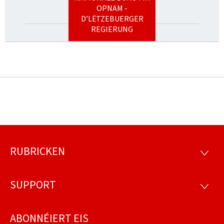
OPNAM -
D’LËTZEBUERGER
REGIERUNG
RUBRICKEN
Fousszeil
RUBRI
SUPPORT
SUPP
ABONNÉIERT EIS