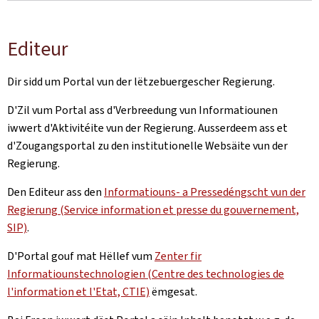
Editeur
Dir sidd um Portal vun der lëtzebuergescher Regierung.
D'Zil vum Portal ass d'Verbreedung vun Informatiounen
iwwert d'Aktivitéite vun der Regierung. Ausserdeem ass et
d'Zougangsportal zu den institutionelle Websäite vun der
Regierung.
Den Editeur ass den
Informatiouns- a Pressedéngscht vun der
Regierung (Service information et presse du gouvernement,
SIP)
.
D'Portal gouf mat Hëllef vum
Zenter fir
Informatiounstechnologien (Centre des technologies de
l'information et l'Etat, CTIE)
ëmgesat.