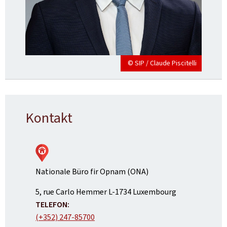
© SIP / Claude Piscitelli
Kontakt
Nationale Büro fir Opnam (ONA)
ADRESS:
5, rue Carlo Hemmer
L-1734
Luxembourg
TELEFON:
(+352) 247-85700