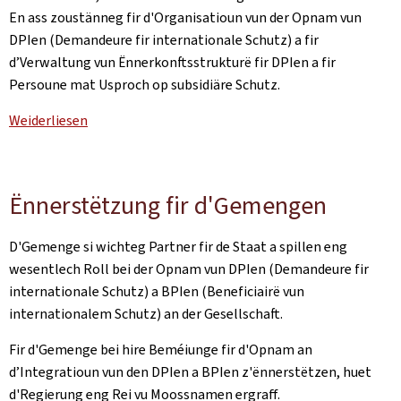
En ass zoustänneg fir d'Organisatioun vun der Opnam vun
DPIen (Demandeure fir internationale Schutz) a fir
d’Verwaltung vun Ënnerkonftsstrukturë fir DPIen a fir
Persoune mat Usproch op subsidiäre Schutz.
Weiderliesen
Ënnerstëtzung fir d'Gemengen
D'Gemenge si wichteg Partner fir de Staat a spillen eng
wesentlech Roll bei der Opnam vun DPIen (Demandeure fir
internationale Schutz) a BPIen (Beneficiairë vun
internationalem Schutz) an der Gesellschaft.
Fir d'Gemenge bei hire Beméiunge fir d'Opnam an
d’Integratioun vun den DPIen a BPIen z'ënnerstëtzen, huet
d'Regierung eng Rei vu Moossnamen ergraff.