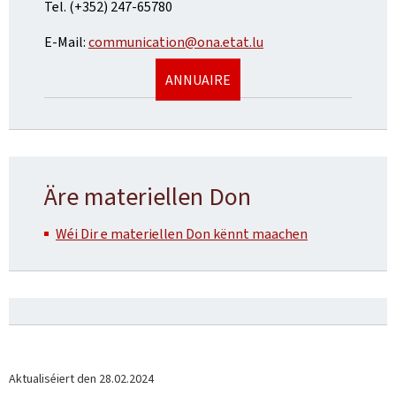
Tel. (+352) 247-65780
E-Mail:
communication@ona.etat.lu
ANNUAIRE
Äre materiellen Don
Wéi Dir e materiellen Don kënnt maachen
Aktualiséiert den
28.02.2024