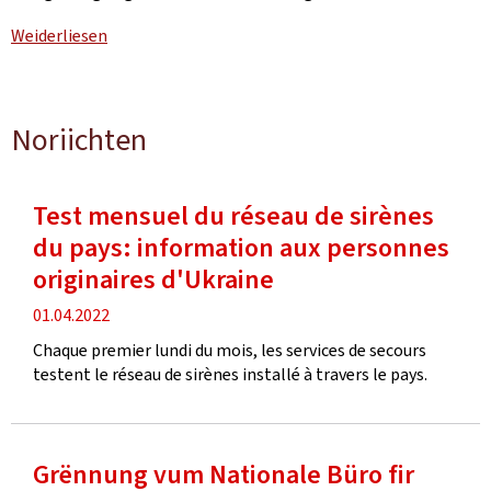
Weiderliesen
Noriichten
Test mensuel du réseau de sirènes
du pays: information aux personnes
originaires d'Ukraine
Verëffentlechungsdatum
01.04.2022
Chaque premier lundi du mois, les services de secours
testent le réseau de sirènes installé à travers le pays.
Grënnung vum Nationale Büro fir