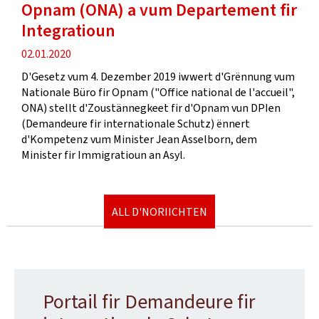
Opnam (ONA) a vum Departement fir
Integratioun
Verëffentlechungsdatum
02.01.2020
D'Gesetz vum 4. Dezember 2019 iwwert d'Grënnung vum
Nationale Büro fir Opnam ("Office national de l'accueil",
ONA) stellt d'Zoustännegkeet fir d'Opnam vun DPIen
(Demandeure fir internationale Schutz) ënnert
d'Kompetenz vum Minister Jean Asselborn, dem
Minister fir Immigratioun an Asyl.
ALL D'NORIICHTEN
Portail fir Demandeure fir