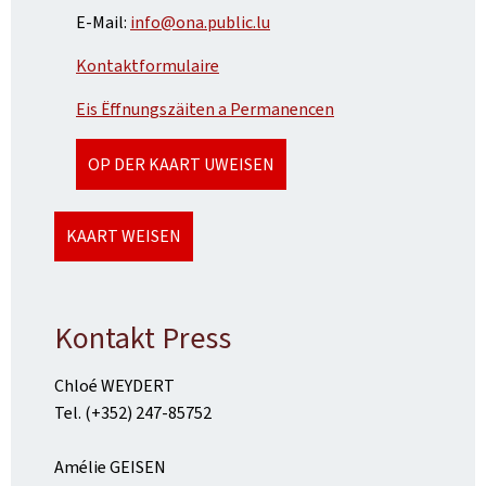
E-Mail:
info@ona.public.lu
Kontaktformulaire
Eis Ëffnungszäiten a Permanencen
OP DER KAART UWEISEN
KAART WEISEN
Kontakt Press
Chloé WEYDERT
Tel. (+352) 247-85752
Amélie GEISEN