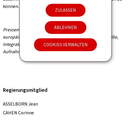
können.
ZULASSEN
ABLEHNEN
Pressemitteilung des Ministerium für auswärtige und
europäische Angelegenheiten, des Ministerium für Familie,
Integration und die Großregion, und des Nationalen
COOKIES VERWALTEN
Aufnahmeamt (ONA)
Regierungsmitglied
ASSELBORN Jean
CAHEN Corinne