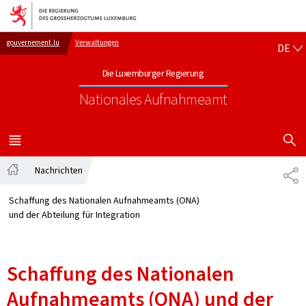
Zur Hauptnavigation
Zum Inhalt
DE
gouvernement.lu
Verwaltungen
DE
Die Luxemburger Regierung
Nationales Aufnahmeamt
SUCHFLED 
MENÜ
HAUPT-
Nachrichten
TE
Startseite
Schaffung des Nationalen Aufnahmeamts (ONA)
und der Abteilung für Integration
Schaffung des Nationalen
Aufnahmeamts (ONA) und der