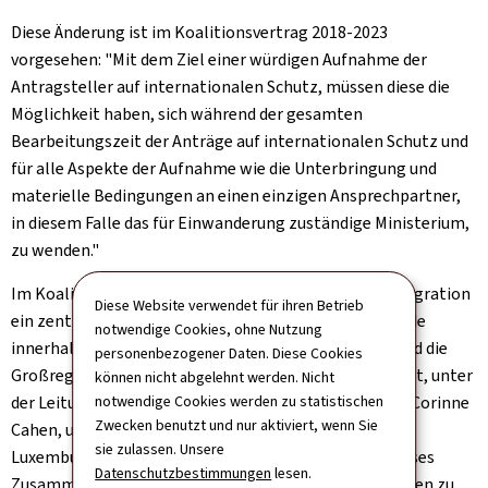
Diese Änderung ist im Koalitionsvertrag 2018-2023
vorgesehen: "Mit dem Ziel einer würdigen Aufnahme der
Antragsteller auf internationalen Schutz, müssen diese die
Möglichkeit haben, sich während der gesamten
Bearbeitungszeit der Anträge auf internationalen Schutz und
für alle Aspekte der Aufnahme wie die Unterbringung und
materielle Bedingungen an einen einzigen Ansprechpartner,
in diesem Falle das für Einwanderung zuständige Ministerium,
zu wenden."
Im Koalitionsvertrag ist auch festgelegt, dass die Integration
Diese Website verwendet für ihren Betrieb
ein zentrales Anliegen der Regierung ist. Deshalb wurde
notwendige Cookies, ohne Nutzung
innerhalb des Ministeriums für Familie, Integration und die
personenbezogener Daten. Diese Cookies
Großregion eine Abteilung für Integration eingerichtet, unter
können nicht abgelehnt werden. Nicht
notwendige Cookies werden zu statistischen
der Leitung der Ministerin für Familie und Integration Corinne
Zwecken benutzt und nur aktiviert, wenn Sie
Cahen, um das Zusammenleben im Großherzogtum
sie zulassen. Unsere
Luxemburg zu fördern und um sich noch besser auf dieses
Datenschutzbestimmungen
lesen.
Zusammenleben und die Integration aller konzentrieren zu