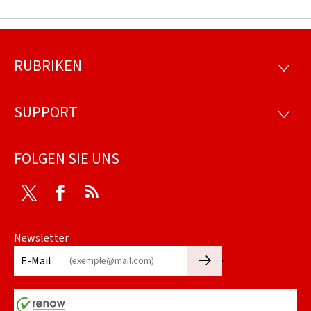
RUBRIKEN
Footer
RUBRI
SUPPORT
SUPP
FOLGEN SIE UNS
Twitter
Facebook
RSS
Newsletter
🡒
E-Mail