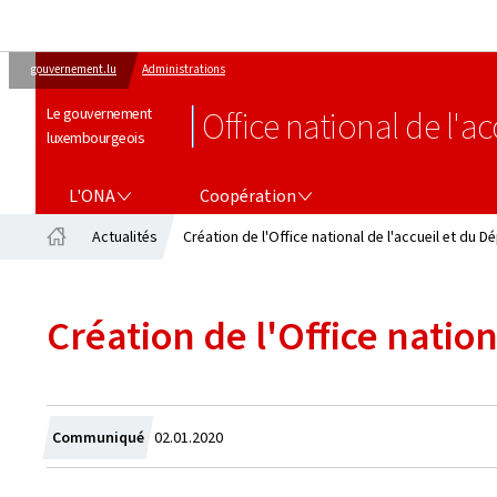
gouvernement.lu
Administrations
Le gouvernement
Office national de l'ac
luxembourgeois
L'ONA
COOPÉRATION
L'ONA
Coopération
Actualités
Création de l'Office national de l'accueil et du D
Accueil
Création de l'Office natio
Crée
Communiqué
02.01.2020
le