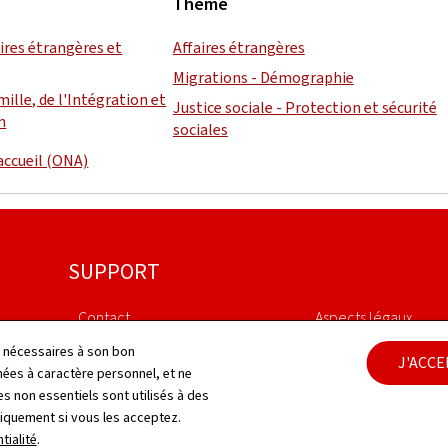
Thème
aires étrangères et
Affaires étrangères
Migrations - Démographie
mille, de l'Intégration et
Justice sociale - Protection et sécurité
n
sociales
'accueil (ONA)
SUPPORT
Contact
Aspects légaux
ls nécessaires à son bon
J'ACC
Plan du site
Déclaration d'access
es à caractère personnel, et ne
s non essentiels sont utilisés à des
À propos du site du site
Gestion des cookies
niquement si vous les acceptez.
tialité
.