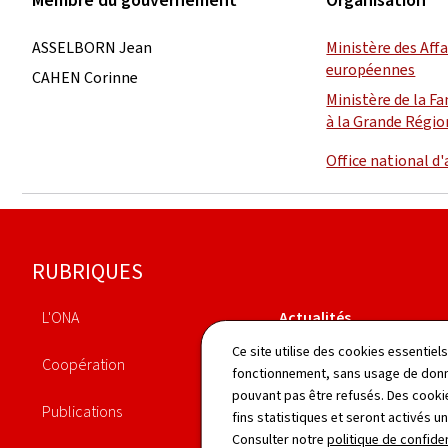
Membre du gouvernement
Organisation
ASSELBORN Jean
Ministère des Aff
européennes
CAHEN Corinne
Ministère de la Fa
à la Grande Régio
Office national d
Pied
RUBRIQUES
de
L'ONA
Actualités
page
Ce site utilise des cookies essentie
Coopération
Législation
fonctionnement, sans usage de donné
pouvant pas être refusés. Des cookie
Publications
Annuaire
fins statistiques et seront activés u
Consulter notre
politique de confiden