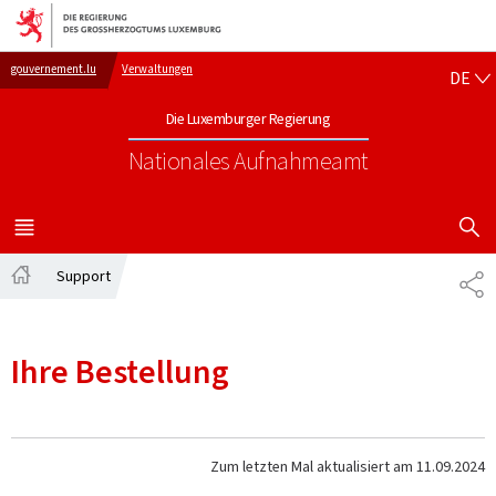
Zur Hauptnavigation
Zum Inhalt
DE
gouvernement.lu
Verwaltungen
DE
Die Luxemburger Regierung
Nationales Aufnahmeamt
SUCHFLED 
MENÜ
HAUPT-
Support
TE
Startseite
Ihre Bestellung
Zum letzten Mal aktualisiert am
11.09.2024