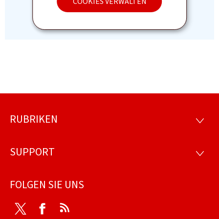
COOKIES VERWALTEN
RUBRIKEN
Footer
RUBRI
SUPPORT
SUPP
FOLGEN SIE UNS
Twitter
Facebook
RSS