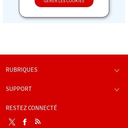
GÉRER LES COOKIES
RUBRIQUES
Pied
RUBRI
de
SUPPORT
SUPP
page
RESTEZ CONNECTÉ
Twitter
Facebook
RSS