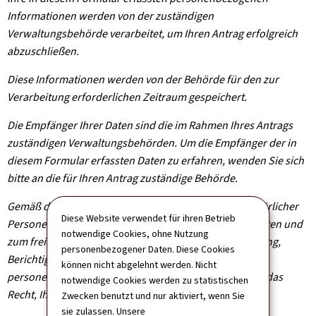
Informationen werden von der zuständigen
Verwaltungsbehörde verarbeitet, um Ihren Antrag erfolgreich
abzuschließen.
Diese Informationen werden von der Behörde für den zur
Verarbeitung erforderlichen Zeitraum gespeichert.
Die Empfänger Ihrer Daten sind die im Rahmen Ihres Antrags
zuständigen Verwaltungsbehörden. Um die Empfänger der in
diesem Formular erfassten Daten zu erfahren, wenden Sie sich
bitte an die für Ihren Antrag zuständige Behörde.
Gemäß der Verordnung (EU) 2016/679 zum Schutz natürlicher
Diese Website verwendet für ihren Betrieb
Personen bei der Verarbeitung personenbezogener Daten und
notwendige Cookies, ohne Nutzung
zum freien Datenverkehr haben Sie das Recht auf Zugang,
personenbezogener Daten. Diese Cookies
Berichtigung und gegebenenfalls Löschung Ihrer
können nicht abgelehnt werden. Nicht
personenbezogenen Informationen. Sie haben zudem das
notwendige Cookies werden zu statistischen
Recht, Ihre erteilte Einwilligung jederzeit zu widerrufen.
Zwecken benutzt und nur aktiviert, wenn Sie
sie zulassen. Unsere