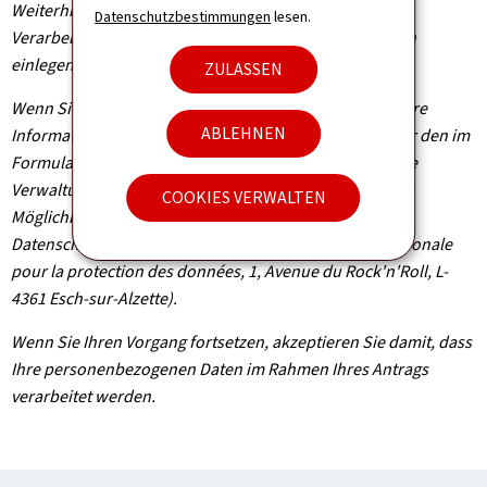
Weiterhin können Sie, außer in Fällen, in denen die
Datenschutzbestimmungen
lesen.
Verarbeitung Ihrer Daten verpflichtend ist, Widerspruch
einlegen, wenn dieser rechtmäßig begründet ist.
ZULASSEN
Wenn Sie diese Rechte ausüben und/oder Einsicht in Ihre
ABLEHNEN
Informationen nehmen möchten, können Sie sich unter den im
Formular angegebenen Kontaktdaten an die zuständige
Verwaltungsbehörde wenden. Sie haben außerdem die
COOKIES VERWALTEN
Möglichkeit, bei der Nationalen Kommission für den
Datenschutz Beschwerde einzulegen (Commission nationale
pour la protection des données, 1, Avenue du Rock'n'Roll, L-
4361 Esch-sur-Alzette).
Wenn Sie Ihren Vorgang fortsetzen, akzeptieren Sie damit, dass
Ihre personenbezogenen Daten im Rahmen Ihres Antrags
verarbeitet werden.