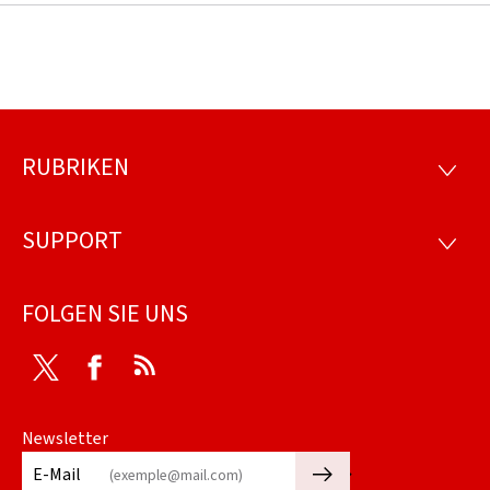
RUBRIKEN
Footer
RUBRI
SUPPORT
SUPP
FOLGEN SIE UNS
Twitter
Facebook
RSS
Newsletter
🡒
E-Mail