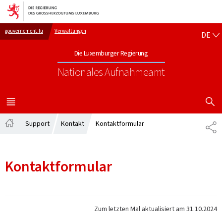
Zur Hauptnavigation
Zum Inhalt
DE
gouvernement.lu
Verwaltungen
DE
Die Luxemburger Regierung
Nationales Aufnahmeamt
SUCHFLED 
MENÜ
HAUPT-
Support
Kontakt
Kontaktformular
TE
Startseite
Kontaktformular
Zum letzten Mal aktualisiert am
31.10.2024