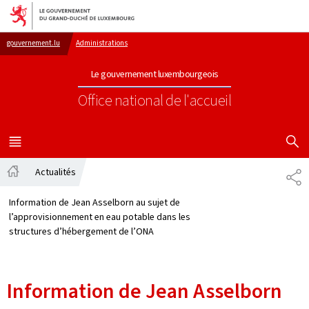
Aller au menu principal
Aller au contenu
gouvernement.lu
Administrations
Le gouvernement luxembourgeois
Office national de l'accueil
AFFICHER
MENU
PRINCIPAL
Actualités
PA
Accueil
Information de Jean Asselborn au sujet de
l’approvisionnement en eau potable dans les
structures d’hébergement de l’ONA
Information de Jean Asselborn