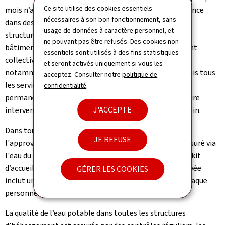
Ce site utilise des cookies essentiels
mois n’a pu se faire qu’en ouvrant des structures d’urgence
nécessaires à son bon fonctionnement, sans
dans des halls ou des tentes, ou en transformant des
usage de données à caractère personnel, et
structures existantes, notamment des hôtels ou des
ne pouvant pas être refusés. Des cookies non
bâtiments administratifs, en structures d’hébergement
essentiels sont utilisés à des fins statistiques
collectives. Ceci représentait un défi non négligeable,
et seront activés uniquement si vous les
notamment pour les installations techniques; toutefois tous
acceptez. Consulter notre
politique de
les services nécessaires ont pu être mis en place. Une
confidentialité
.
permanence fonctionne 24h/24 et 7j/7 pour pouvoir faire
J'ACCEPTE
intervenir les corps de métier concernés en cas de besoin.
Dans toutes les structures d’hébergement de l’ONA,
JE REFUSE
l'approvisionnement en eau potable est en général assuré via
l'eau du robinet afin d'éviter les déchets plastiques. Le kit
d’accueil de l’ONA que toute personne reçoit à son arrivée
GÉRER LES COOKIES
inclut un gobelet ainsi qu’un bidon réutilisable pour chaque
personne hébergée.
La qualité de l’eau potable dans toutes les structures