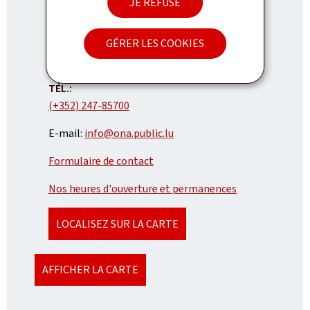
JE REFUSE
Office national de l'accueil (ONA)
GÉRER LES COOKIES
ADRESSE
5, rue Carlo Hemmer
L-1734
Luxembourg
:
TÉL.:
(+352) 247-85700
E-mail:
info@ona.public.lu
Formulaire de contact
Nos heures d'ouverture et permanences
LOCALISEZ SUR LA CARTE
AFFICHER LA CARTE