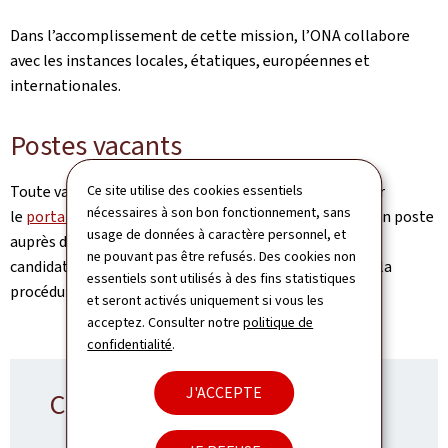
Dans l’accomplissement de cette mission, l’ONA collabore
avec les instances locales, étatiques, européennes et
internationales.
Postes vacants
Toute vacance de poste au sein de l'ONA est publiée sur
Ce site utilise des cookies essentiels
nécessaires à son bon fonctionnement, sans
le
portail GovJobs
. Les personnes souhaitant briguer un poste
usage de données à caractère personnel, et
auprès de l'ONA, doivent impérativement déposer leur
ne pouvant pas être refusés. Des cookies non
candidature via le portail GovJobs qui les guidera dans la
essentiels sont utilisés à des fins statistiques
procédure de dépôt de leur candidature.
et seront activés uniquement si vous les
acceptez. Consulter notre
politique de
confidentialité
.
J'ACCEPTE
Contact