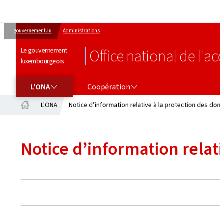
gouvernement.lu
Administrations
Le gouvernement
Office national de l'ac
luxembourgeois
L'ONA
COOPÉRATION
L'ONA
Coopération
L'ONA
Notice d’information relative à la protection des d
Accueil
Notice d’information rela