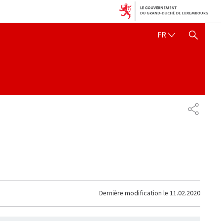
FRANÇAIS
FR
AFFICHER / MASQUER 
PARTAG
Dernière modification le
11.02.2020