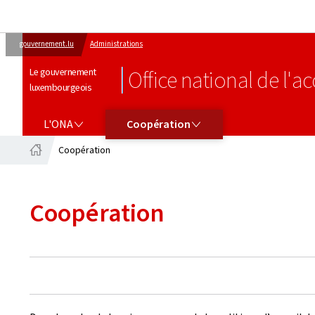
gouvernement.lu
Administrations
Le gouvernement
Office national de l'ac
luxembourgeois
L'ONA
COOPÉRATION
L'ONA
Coopération
Coopération
Accueil
Coopération