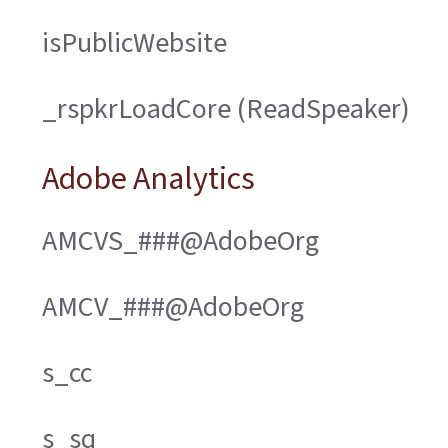
isPublicWebsite
_rspkrLoadCore (ReadSpeaker)
Adobe Analytics
AMCVS_###@AdobeOrg
AMCV_###@AdobeOrg
s_cc
s_sq