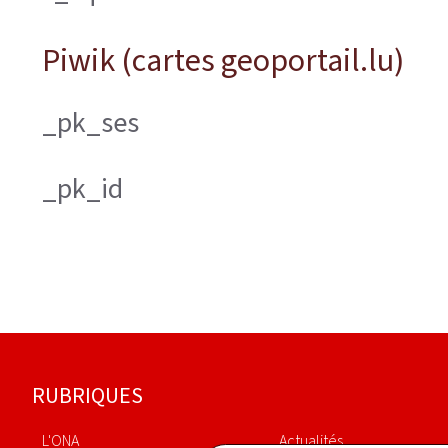
Piwik (cartes geoportail.lu)
_pk_ses
_pk_id
Pied
RUBRIQUES
de
L'ONA
Actualités