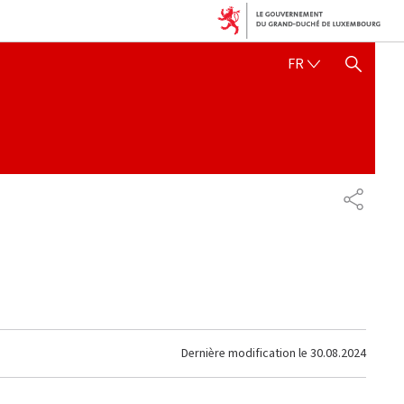
FRANÇAIS
FR
AFFICHER / MASQUER 
PARTAG
Dernière modification le
30.08.2024