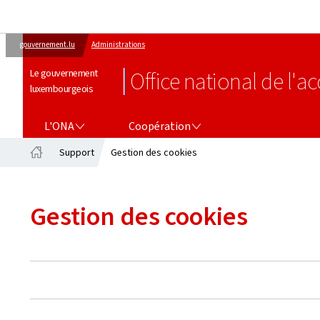
gouvernement.lu
Administrations
Le gouvernement
Office national de l'ac
luxembourgeois
L'ONA
COOPÉRATION
L'ONA
Coopération
Support
Gestion des cookies
Accueil
Gestion des cookies