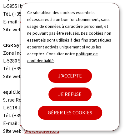
L-5955 Itzig
Ce site utilise des cookies essentiels
Tél. (+352) 36 05 97
nécessaires à son bon fonctionnement, sans
E-mail :
equibutz@liewensufank.lu
usage de données à caractère personnel, et
Site web :
www.liewensufank.lu
ne pouvant pas être refusés. Des cookies non
essentiels sont utilisés à des fins statistiques
CIGR Syrdall
et seront activés uniquement si vous les
Zone Industrielle Scheidhof
acceptez. Consulter notre
politique de
L-5280 Sandweiler
confidentialité
.
Tél. (+352) 26 35 04 81
J'ACCEPTE
Site web :
www.cigr.lu
equiClic a.s.b.l. - Atelier equiVelo
JE REFUSE
9, rue Ronnheck
L-6118 Junglinster
GÉRER LES COOKIES
Tél. (+352) 621 42 37 25
E-mail :
info@equivelo.lu
Site web :
www.equivelo.lu