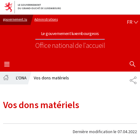
Aller au menu principal
Aller au contenu
FR
gouvernement.lu
Administrations
FR
Le gouvernement luxembourgeois
Office national de l'accueil
AFFICHER
MENU
PRINCIPAL
L'ONA
Vos dons matériels
PA
Accueil
Vos dons matériels
Dernière modification le
07.04.2022