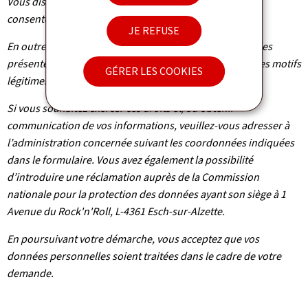
Vous disposez également du droit de retirer votre
consentement à tout moment.
JE REFUSE
En outre et excepté le cas où le traitement de vos données
présente un caractère obligatoire, vous pouvez, pour des motifs
GÉRER LES COOKIES
légitimes, vous y opposer.
Si vous souhaitez exercer ces droits et/ou obtenir
communication de vos informations, veuillez-vous adresser à
l’administration concernée suivant les coordonnées indiquées
dans le formulaire. Vous avez également la possibilité
d’introduire une réclamation auprès de la Commission
nationale pour la protection des données ayant son siège à 1
Avenue du Rock'n'Roll, L-4361 Esch-sur-Alzette.
En poursuivant votre démarche, vous acceptez que vos
données personnelles soient traitées dans le cadre de votre
demande.