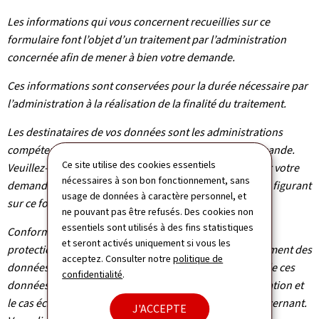
Les informations qui vous concernent recueillies sur ce
formulaire font l’objet d’un traitement par l’administration
concernée afin de mener à bien votre demande.
Ces informations sont conservées pour la durée nécessaire par
l’administration à la réalisation de la finalité du traitement.
Les destinataires de vos données sont les administrations
compétentes dans le cadre du traitement de votre demande.
Ce site utilise des cookies essentiels
Veuillez-vous adresser à l’administration concernée par votre
nécessaires à son bon fonctionnement, sans
demande pour connaître les destinataires des données figurant
usage de données à caractère personnel, et
sur ce formulaire.
ne pouvant pas être refusés. Des cookies non
essentiels sont utilisés à des fins statistiques
Conformément au règlement (UE) 2016/679 relatif à la
et seront activés uniquement si vous les
protection des personnes physiques à l'égard du traitement des
acceptez. Consulter notre
politique de
données à caractère personnel et à la libre circulation de ces
confidentialité
.
données, vous bénéficiez d’un droit d’accès, de rectification et
le cas échéant d’effacement des informations vous concernant.
J'ACCEPTE